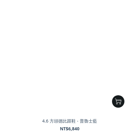
4.6 方頭德比跟鞋 - 普魯士藍
NT$6,840