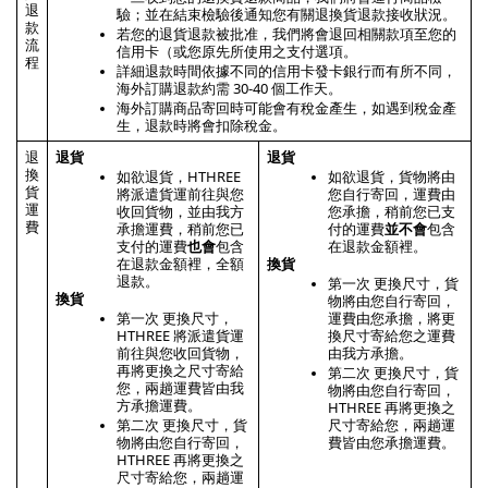
退
驗；並在結束檢驗後通知您有關退換貨退款接收狀況。
款
若您的退貨退款被批准，我們將會退回相關款項至您的
流
信用卡（或您原先所使用之支付選項。
程
詳細退款時間依據不同的信用卡發卡銀行而有所不同，
海外訂購退款約需 30-40 個工作天。
海外訂購商品寄回時可能會有稅金產生，如遇到稅金產
生，退款時將會扣除稅金。
退
退貨
退貨
換
如欲退貨，HTHREE 
如欲退貨，貨物將由
貨 
將派遣貨運前往與您
您自行寄回，運費由
運
收回貨物，並由我方
您承擔，稍前您已支
費
承擔運費，稍前您已
付的運費
並不會
包含
支付的運費
也會
包含
在退款金額裡。
在退款金額裡，全額
換貨
退款。
第一次 更換尺寸，貨
換貨
物將由您自行寄回，
第一次 更換尺寸，
運費由您承擔，將更
HTHREE 將派遣貨運
換尺寸寄給您之運費
前往與您收回貨物，
由我方承擔。
再將更換之尺寸寄給
第二次 更換尺寸，貨
您，兩趟運費皆由我
物將由您自行寄回，
方承擔運費。
HTHREE 再將更換之
第二次 更換尺寸，貨
尺寸寄給您，兩趟運
物將由您自行寄回，
費皆由您承擔運費。
HTHREE 再將更換之
尺寸寄給您，兩趟運