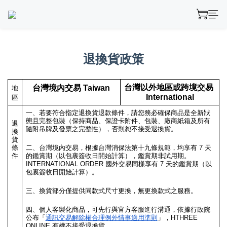
退換貨政策
台灣以外地區或跨境交易 
台灣境內交易 Taiwan
地
International
區
一、若要符合指定退換貨退款條件，請您務必確保商品是全新狀
態且完整包裝（保持商品、保證卡附件、包裝、廠商紙箱及所有
退
隨附吊牌及發票之完整性），否則恕不接受退換貨。 
換
貨
條
二、台灣境內交易，根據台灣消保法第十九條規範，均享有 7 天
件
的鑑賞期（以包裹簽收日開始計算），鑑賞期非試用期。
INTERNATIONAL ORDER 國外交易同樣享有 7 天的鑑賞期（以
包裹簽收日開始計算）。
三、換貨部分僅提供同款式尺寸更換，無更換款式之服務。
四、個人客製化商品，可先行與官方客服進行溝通，依據行政院
公布「
通訊交易解除權合理例外情事適用準則
」，HTHREE 
ONLINE 有權不接受退換貨。