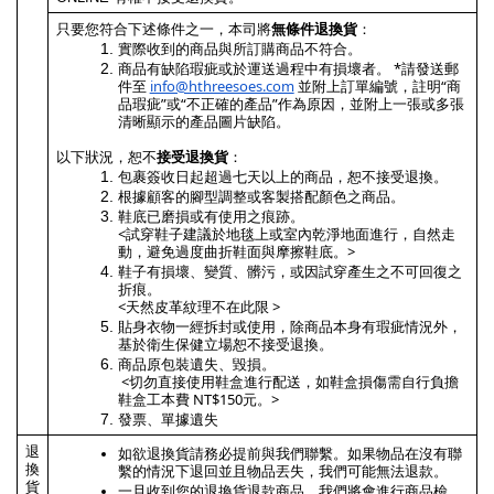
只要您符合下述條件之一，本司將
無條件退換貨
：
實際收到的商品與所訂購商品不符合。
商品有缺陷瑕疵或於運送過程中有損壞者。 *請發送郵
件至 
info@hthreesoes.com
 並附上訂單編號，註明“商
品瑕疵”或“不正確的產品”作為原因，並附上一張或多張
清晰顯示的產品圖片缺陷。
以下狀況，恕不
接受退換貨
：
包裹簽收日起超過七天以上的商品，恕不接受退換。
根據顧客的腳型調整或客製搭配顏色之商品。
鞋底已磨損或有使用之痕跡。 
<試穿鞋子建議於地毯上或室內乾淨地面進行，自然走
動，避免過度曲折鞋面與摩擦鞋底。>
鞋子有損壞、變質、髒污，或因試穿產生之不可回復之
折痕。
<天然皮革紋理不在此限 >
貼身衣物一經拆封或使用，除商品本身有瑕疵情況外，
基於衛生保健立場恕不接受退換。
商品原包裝遺失、毀損。
 <切勿直接使用鞋盒進行配送，如鞋盒損傷需自行負擔
鞋盒工本費 NT$150元。>
發票、單據遺失
退
如欲退換貨請務必提前與我們聯繫。如果物品在沒有聯
換
繫的情況下退回並且物品丟失，我們可能無法退款。
貨
一旦收到您的退換貨退款商品，我們將會進行商品檢