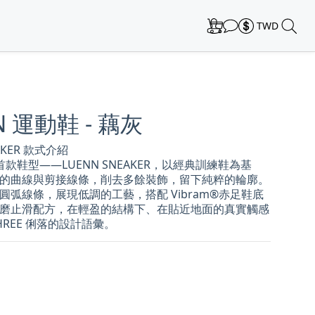
TWD
N 運動鞋 - 藕灰
AKER 款式介紹
列首款鞋型——LUENN SNEAKER，以經典訓練鞋為基
的曲線與剪接線條，削去多餘裝飾，留下純粹的輪廓。
圓弧線條，展現低調的工藝，搭配 Vibram®赤足鞋底 
EK 耐磨止滑配方，在輕盈的結構下、在貼近地面的真實觸感
HREE 俐落的設計語彙。