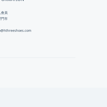
入會員
營門市
o@hthreeshoes.com
立即購買