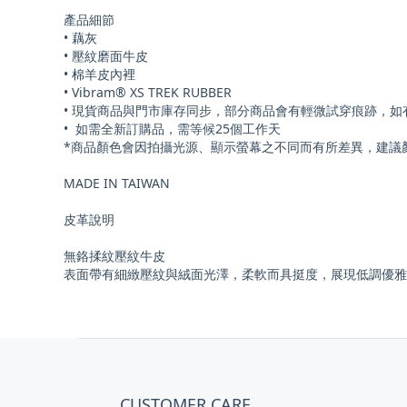
產品細節
• 藕灰
• 壓紋磨面牛皮
• 棉羊皮內裡
• Vibram® XS TREK RUBBER
• 現貨商品與門市庫存同步，部分商品會有輕微試穿痕跡，
• 如需全新訂購品，需等候25個工作天
*商品顏色會因拍攝光源、顯示螢幕之不同而有所差異，建議
MADE IN TAIWAN
皮革說明
無鉻揉紋壓紋牛皮
表面帶有細緻壓紋與絨面光澤，柔軟而具挺度，展現低調優雅
CUSTOMER CARE