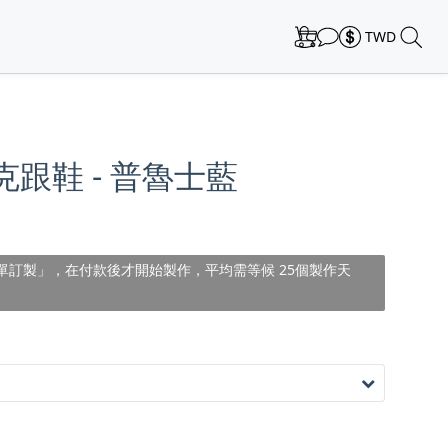
TWD
孟克跟鞋 - 普魯士藍
單訂製」，在付款後才開始製作，平均需等候 25個製作天
）